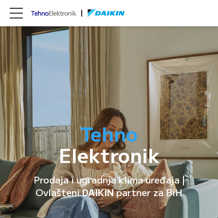
Tehno
Elektronik
Prodaja i ugradnja klima uređaja |
Ovlašteni
DAIKIN
partner za BiH