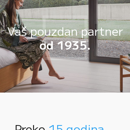
Vaš pouzdan partner
od 1935.
Preko
15 godina