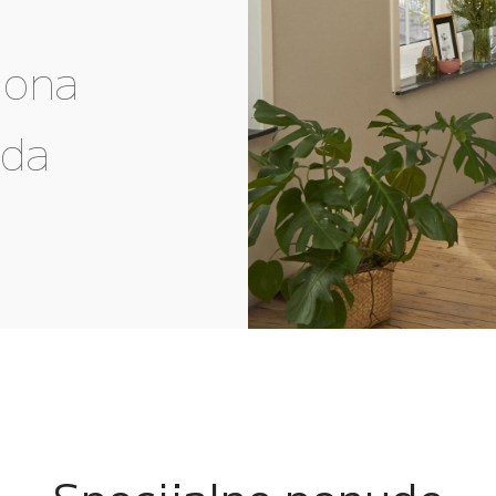
gona
eda