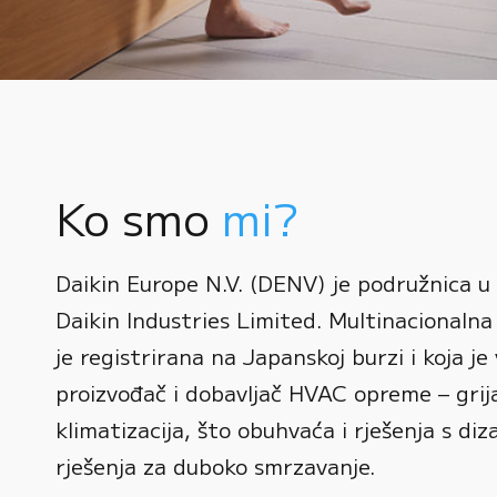
Ko smo
mi?
0
Daikin Europe N.V. (DENV) je podružnica u
1
Daikin Industries Limited. Multinacionalna 
0
2
0
je registrirana na Japanskoj burzi i koja je 
1
3
1
proizvođač i dobavljač HVAC opreme – grijan
2
0
4
2
klimatizacija, što obuhvaća i rješenja s diz
3
1
rješenja za duboko smrzavanje.
5
3