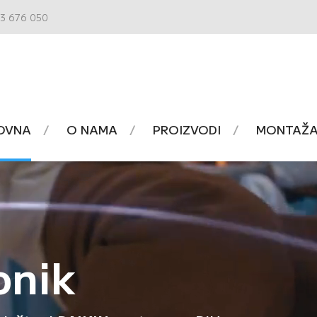
3 676 050
OVNA
O NAMA
PROIZVODI
MONTAŽA 
onik