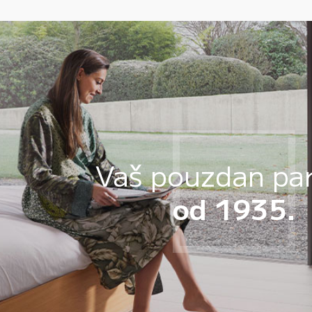
Vaš pouzdan pa
od 1935.