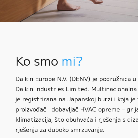
Ko smo
mi?
0
Daikin Europe N.V. (DENV) je podružnica u
1
Daikin Industries Limited. Multinacionalna 
0
2
0
je registrirana na Japanskoj burzi i koja je 
1
3
1
proizvođač i dobavljač HVAC opreme – grijan
2
0
4
2
klimatizacija, što obuhvaća i rješenja s diz
3
1
rješenja za duboko smrzavanje.
5
3