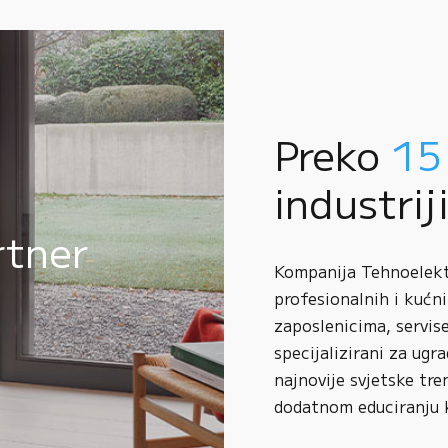
Preko
15
industrij
rtner
Kompanija Tehnoelektr
profesionalnih i kućni
zaposlenicima, servise
specijalizirani za ugr
najnovije svjetske tre
dodatnom educiranju 