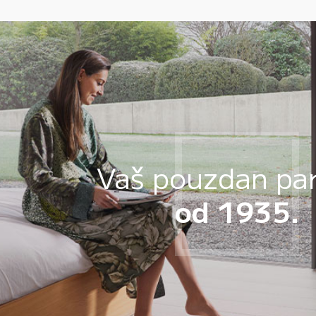
Vaš pouzdan pa
od 1935.