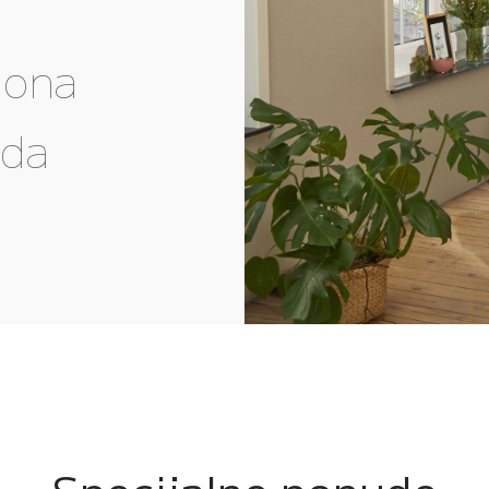
gona
eda