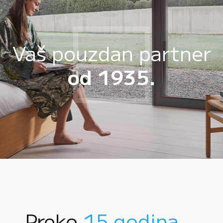
Vaš pouzdan partner
od 1935.
Preko
15 godina