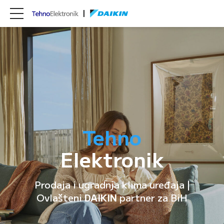
Tehno
Elektronik
Prodaja i ugradnja klima uređaja |
Ovlašteni
DAIKIN
partner za BiH