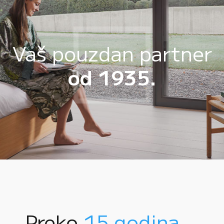
Vaš pouzdan partner
od 1935.
Preko
15 godina