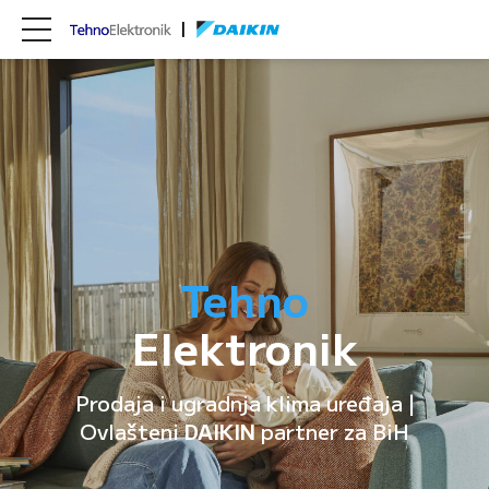
Tehno
Elektronik
Prodaja i ugradnja klima uređaja |
Ovlašteni
DAIKIN
partner za BiH