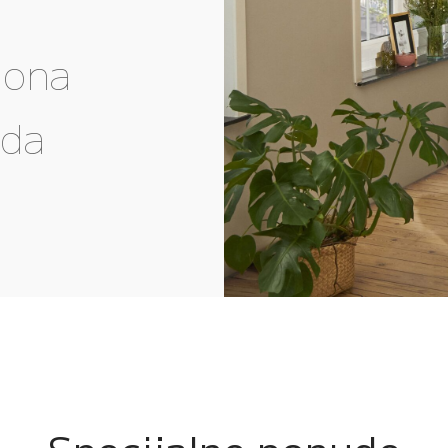
gona
eda