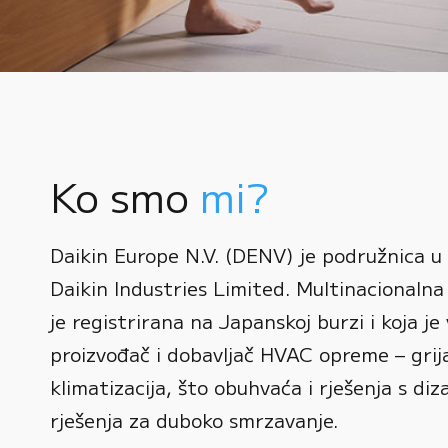
Ko smo
mi?
0
Daikin Europe N.V. (DENV) je podružnica u
1
Daikin Industries Limited. Multinacionalna 
0
2
0
je registrirana na Japanskoj burzi i koja je 
1
3
1
proizvođač i dobavljač HVAC opreme – grijan
2
0
4
2
klimatizacija, što obuhvaća i rješenja s diz
3
1
rješenja za duboko smrzavanje.
5
3