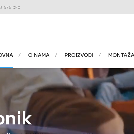
3 676 050
OVNA
O NAMA
PROIZVODI
MONTAŽA 
onik