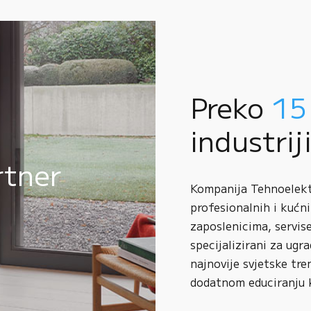
Preko
15
industrij
rtner
Kompanija Tehnoelektr
profesionalnih i kućni
zaposlenicima, servise
specijalizirani za ugr
najnovije svjetske tre
dodatnom educiranju 