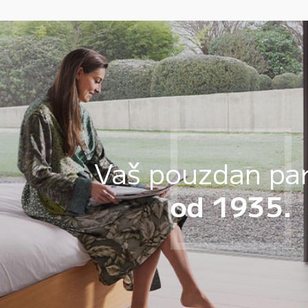
Vaš pouzdan pa
od 1935.