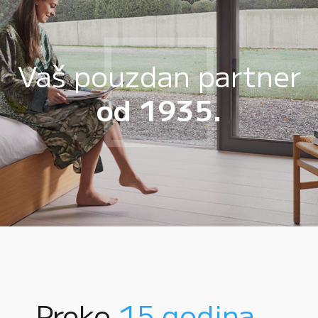
Vaš pouzdan partner
od 1935.
Preko
15 godina