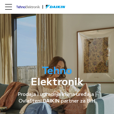
Tehno
Elektronik
Prodaja i ugradnja klima uređaja |
Ovlašteni
DAIKIN
partner za BiH