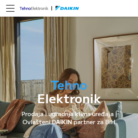
Tehno
Elektronik
Prodaja i ugradnja klima uređaja |
Ovlašteni
DAIKIN
partner za BiH