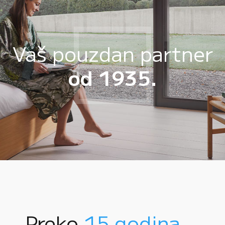
Vaš pouzdan partner
od 1935.
Preko
15 godina