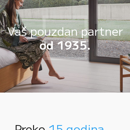
Vaš pouzdan partner
od 1935.
Preko
15 godina