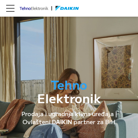
Tehno
Elektronik
Prodaja i ugradnja klima uređaja |
Ovlašteni
DAIKIN
partner za BiH