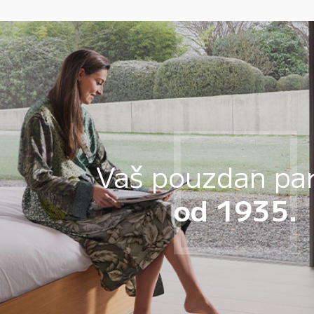
Vaš pouzdan pa
od 1935.