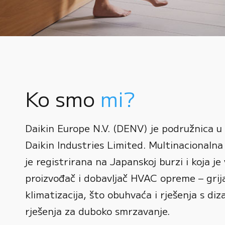
Ko smo
mi?
0
Daikin Europe N.V. (DENV) je podružnica u
1
Daikin Industries Limited. Multinacionalna 
0
2
0
je registrirana na Japanskoj burzi i koja je 
1
3
1
proizvođač i dobavljač HVAC opreme – grijan
2
0
4
2
klimatizacija, što obuhvaća i rješenja s diz
3
1
rješenja za duboko smrzavanje.
5
3