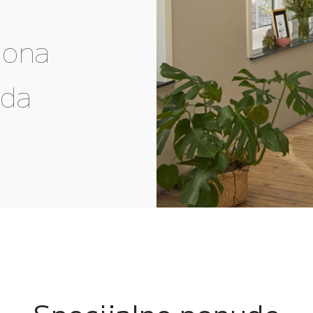
gona
eda