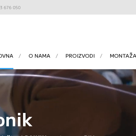
3 676 050
OVNA
O NAMA
PROIZVODI
MONTAŽA 
onik