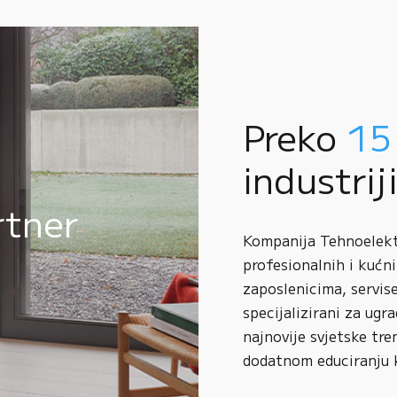
Preko
15
industrij
rtner
Kompanija Tehnoelektr
profesionalnih i kućni
zaposlenicima, servise
specijalizirani za ugr
najnovije svjetske tre
dodatnom educiranju 