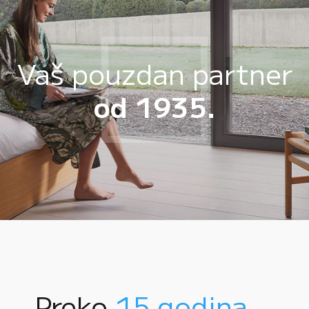
Vaš pouzdan partner
od 1935.
Preko
15 godina