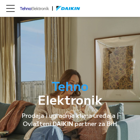
Tehno
Elektronik
Prodaja i ugradnja klima uređaja |
Ovlašteni
DAIKIN
partner za BiH