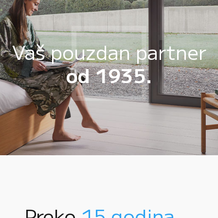
Vaš pouzdan partner
od 1935.
Preko
15 godina