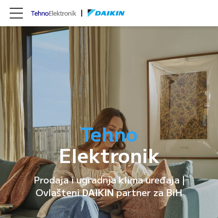
Tehno
Elektronik
Prodaja i ugradnja klima uređaja |
Ovlašteni
DAIKIN
partner za BiH