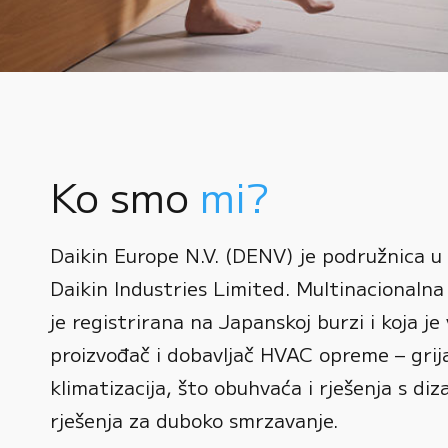
Ko smo
mi?
0
Daikin Europe N.V. (DENV) je podružnica u
1
Daikin Industries Limited. Multinacionalna 
0
2
0
je registrirana na Japanskoj burzi i koja je 
1
3
1
proizvođač i dobavljač HVAC opreme – grijan
2
0
4
2
klimatizacija, što obuhvaća i rješenja s diz
3
1
rješenja za duboko smrzavanje.
5
3