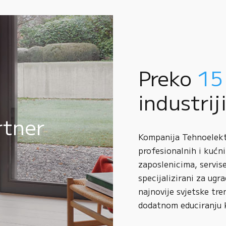
Preko
15
industrij
rtner
Kompanija Tehnoelektr
profesionalnih i kućni
zaposlenicima, servise
specijalizirani za ugr
najnovije svjetske tre
dodatnom educiranju 