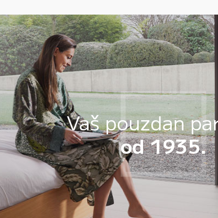
Vaš pouzdan pa
od 1935.