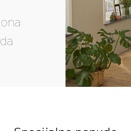
gona
eda