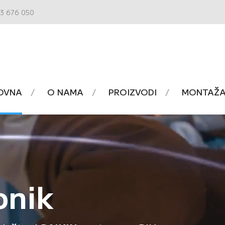
3 676 050
OVNA
O NAMA
PROIZVODI
MONTAŽA 
onik