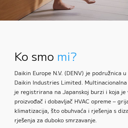
Ko smo
mi?
0
Daikin Europe N.V. (DENV) je podružnica u
1
Daikin Industries Limited. Multinacionalna 
0
2
0
je registrirana na Japanskoj burzi i koja je 
1
3
1
proizvođač i dobavljač HVAC opreme – grijan
2
0
4
2
klimatizacija, što obuhvaća i rješenja s diz
3
1
rješenja za duboko smrzavanje.
5
3