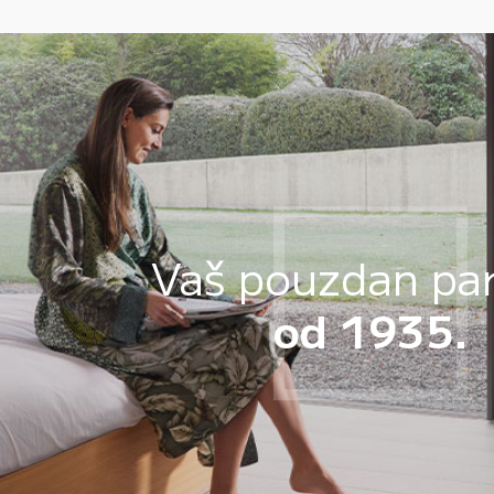
Vaš pouzdan pa
od 1935.