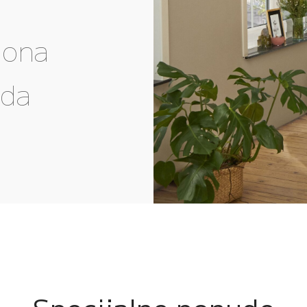
gona
eda