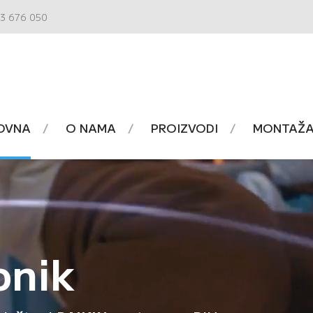
3 676 050
OVNA
O NAMA
PROIZVODI
MONTAŽA 
onik