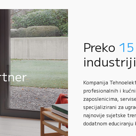
Preko
15
industrij
rtner
Kompanija Tehnoelektr
profesionalnih i kućni
zaposlenicima, servise
specijalizirani za ugr
najnovije svjetske tre
dodatnom educiranju 