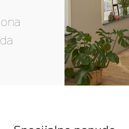
gona
eda