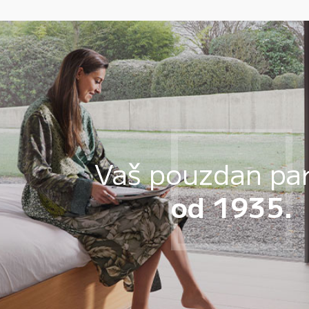
Vaš pouzdan pa
od 1935.