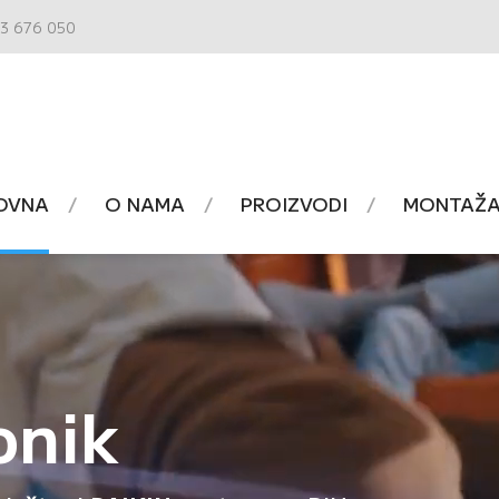
3 676 050
OVNA
O NAMA
PROIZVODI
MONTAŽA 
onik