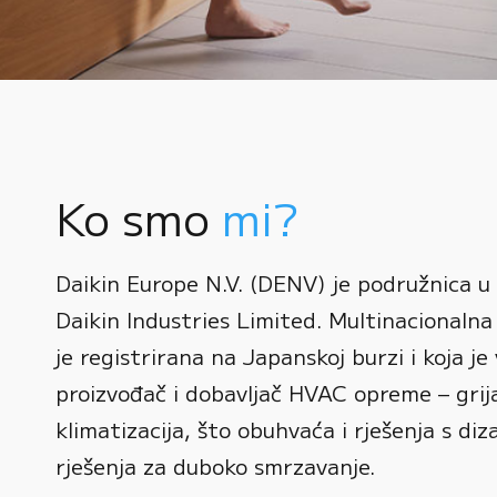
Ko smo
mi?
0
Daikin Europe N.V. (DENV) je podružnica u
1
Daikin Industries Limited. Multinacionalna 
0
2
0
je registrirana na Japanskoj burzi i koja je 
1
3
1
proizvođač i dobavljač HVAC opreme – grijan
2
0
4
2
klimatizacija, što obuhvaća i rješenja s diz
3
1
rješenja za duboko smrzavanje.
5
3