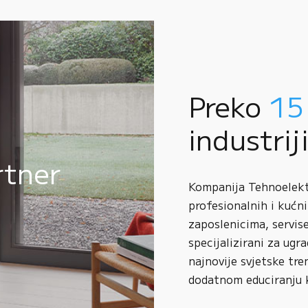
Preko
15
industrij
rtner
Kompanija Tehnoelektr
profesionalnih i kućni
zaposlenicima, servise
specijalizirani za ugr
najnovije svjetske tre
dodatnom educiranju 