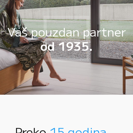
Vaš pouzdan partner
od 1935.
Preko
15 godina