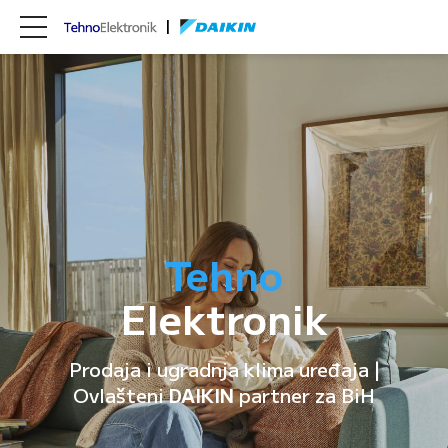
Tehno
Elektronik
Prodaja i ugradnja klima uređaja |
Ovlašteni
DAIKIN
partner za BiH