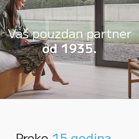
Vaš pouzdan partner
od 1935.
Preko
15 godina