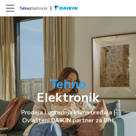
Tehno
Elektronik
Prodaja i ugradnja klima uređaja |
Ovlašteni
DAIKIN
partner za BiH