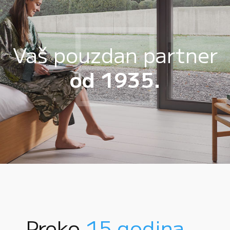
Vaš pouzdan partner
od 1935.
Preko
15 godina