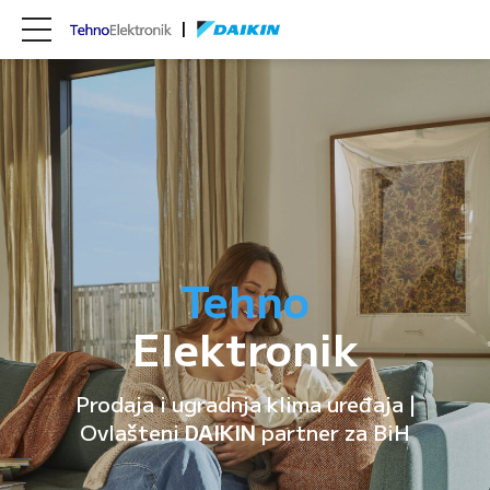
Tehno
Elektronik
Prodaja i ugradnja klima uređaja |
Ovlašteni
DAIKIN
partner za BiH