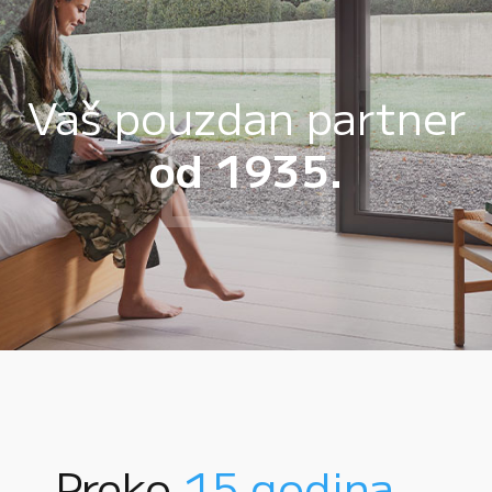
Vaš pouzdan partner
od 1935.
Preko
15 godina