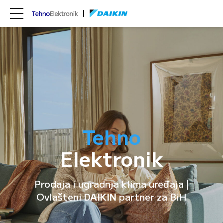
Tehno
Elektronik
Prodaja i ugradnja klima uređaja |
Ovlašteni
DAIKIN
partner za BiH