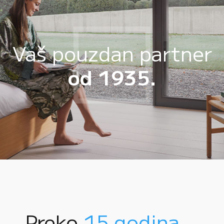
Vaš pouzdan partner
od 1935.
Preko
15 godina