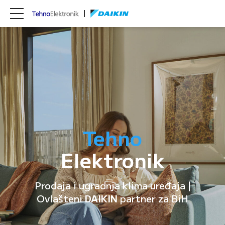
Tehno
Elektronik
Prodaja i ugradnja klima uređaja |
Ovlašteni
DAIKIN
partner za BiH