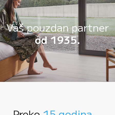
Vaš pouzdan partner
od 1935.
Preko
15 godina