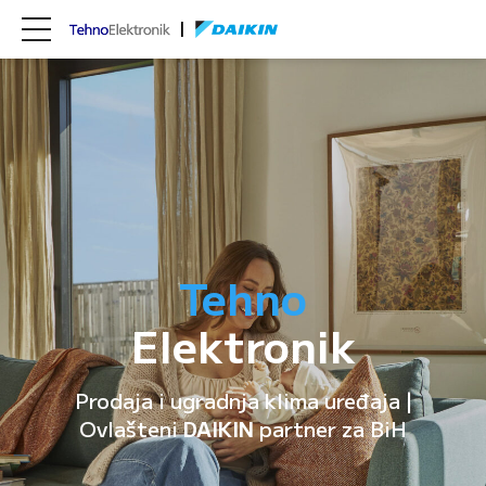
Tehno
Elektronik
Prodaja i ugradnja klima uređaja |
Ovlašteni
DAIKIN
partner za BiH