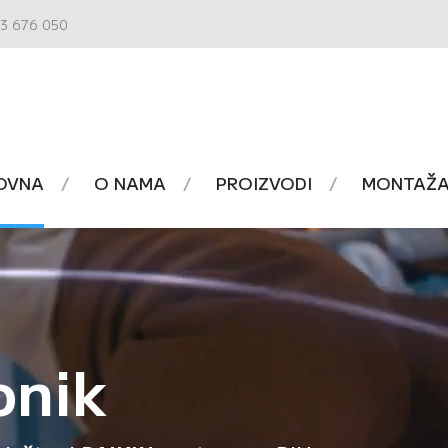
3 676 050
OVNA
O NAMA
PROIZVODI
MONTAŽA 
onik