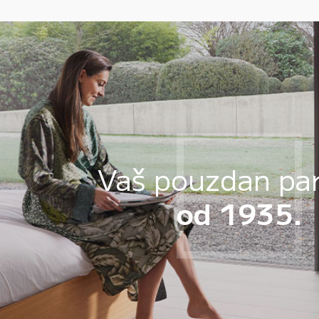
Vaš pouzdan pa
od 1935.