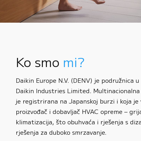
Ko smo
mi?
0
Daikin Europe N.V. (DENV) je podružnica u
1
Daikin Industries Limited. Multinacionalna 
0
2
0
je registrirana na Japanskoj burzi i koja je 
1
3
1
proizvođač i dobavljač HVAC opreme – grijan
2
0
4
2
klimatizacija, što obuhvaća i rješenja s diz
3
1
rješenja za duboko smrzavanje.
5
3