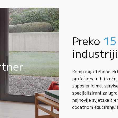
Preko
15
industrij
rtner
Kompanija Tehnoelektr
profesionalnih i kućni
zaposlenicima, servise
specijalizirani za ugr
najnovije svjetske tre
dodatnom educiranju 