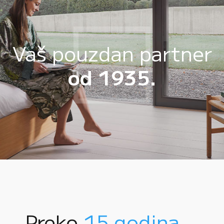
Vaš pouzdan partner
od 1935.
Preko
15 godina