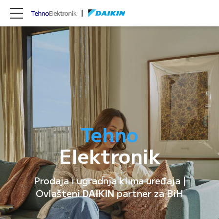
Tehno
Elektronik
Prodaja i ugradnja klima uređaja |
Ovlašteni
DAIKIN
partner za BiH