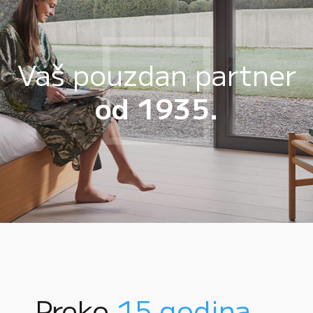
Vaš pouzdan partner
od 1935.
Preko
15 godina