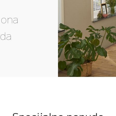
gona
eda