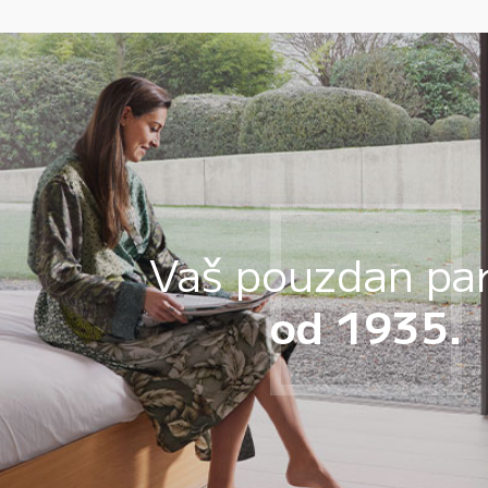
Vaš pouzdan pa
od 1935.