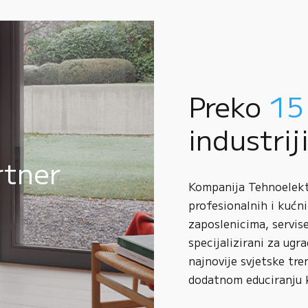
Preko
15
industrij
rtner
Kompanija Tehnoelektr
profesionalnih i kućni
zaposlenicima, servise
specijalizirani za ugr
najnovije svjetske tre
dodatnom educiranju 