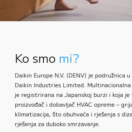
Ko smo
mi?
0
Daikin Europe N.V. (DENV) je podružnica u
1
Daikin Industries Limited. Multinacionalna 
0
2
0
je registrirana na Japanskoj burzi i koja je 
1
3
1
proizvođač i dobavljač HVAC opreme – grijan
2
0
4
2
klimatizacija, što obuhvaća i rješenja s diz
3
1
rješenja za duboko smrzavanje.
5
3