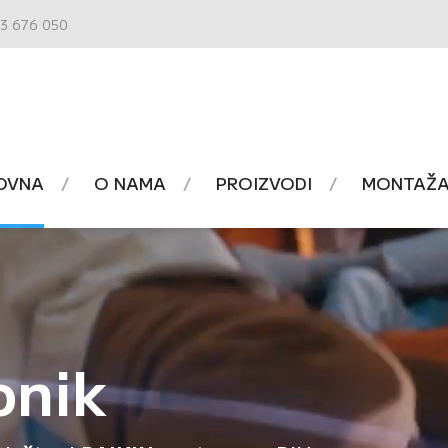
3 676 050
OVNA
O NAMA
PROIZVODI
MONTAŽA 
onik