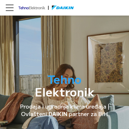
Tehno
Elektronik
Prodaja i ugradnja klima uređaja |
Ovlašteni
DAIKIN
partner za BiH