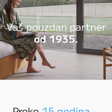
Vaš pouzdan partner
od 1935.
Preko
15 godina