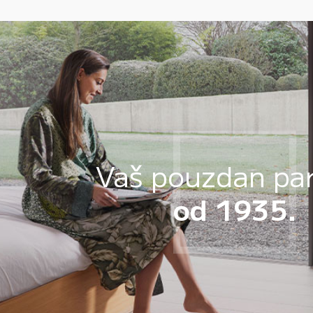
Vaš pouzdan pa
od 1935.