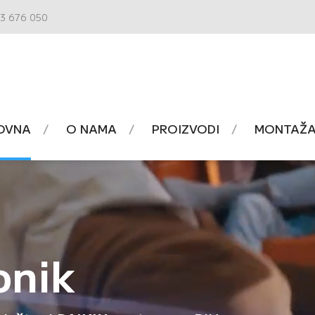
3 676 050
OVNA
O NAMA
PROIZVODI
MONTAŽA 
onik