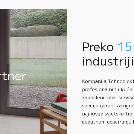
Preko
15
industrij
rtner
Kompanija Tehnoelektr
profesionalnih i kućni
zaposlenicima, servise
specijalizirani za ugr
najnovije svjetske tre
dodatnom educiranju 