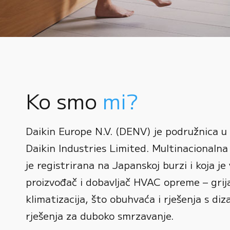
Ko smo
mi?
0
Daikin Europe N.V. (DENV) je podružnica u
1
Daikin Industries Limited. Multinacionalna 
0
2
0
je registrirana na Japanskoj burzi i koja je 
1
3
1
proizvođač i dobavljač HVAC opreme – grijan
2
0
4
2
klimatizacija, što obuhvaća i rješenja s diz
3
1
rješenja za duboko smrzavanje.
5
3