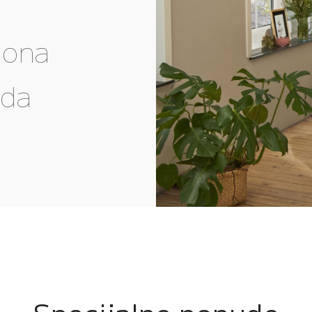
gona
eda