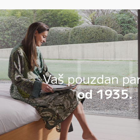
Vaš pouzdan pa
od 1935.