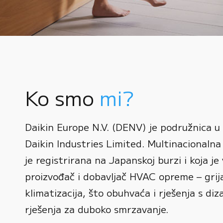
Ko smo
mi?
0
Daikin Europe N.V. (DENV) je podružnica u
1
Daikin Industries Limited. Multinacionalna 
0
2
0
je registrirana na Japanskoj burzi i koja je 
1
3
1
proizvođač i dobavljač HVAC opreme – grijan
2
0
4
2
klimatizacija, što obuhvaća i rješenja s diz
3
1
rješenja za duboko smrzavanje.
5
3