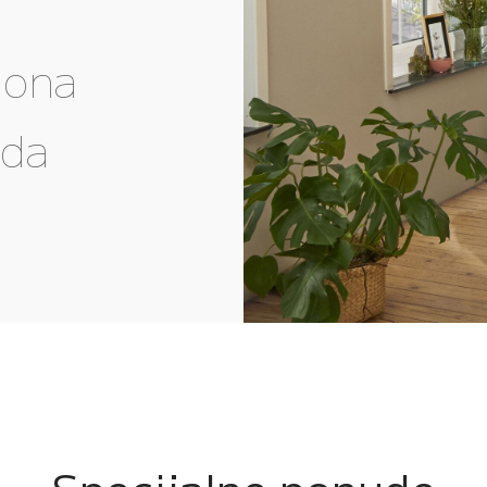
gona
eda