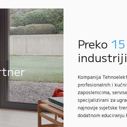
Preko
15
industrij
rtner
Kompanija Tehnoelektr
profesionalnih i kućni
zaposlenicima, servise
specijalizirani za ugr
najnovije svjetske tre
dodatnom educiranju 