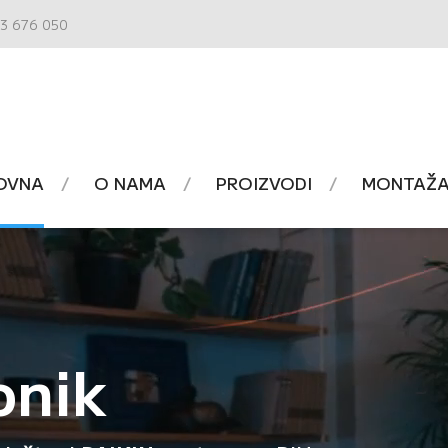
3 676 050
OVNA
O NAMA
PROIZVODI
MONTAŽA 
onik