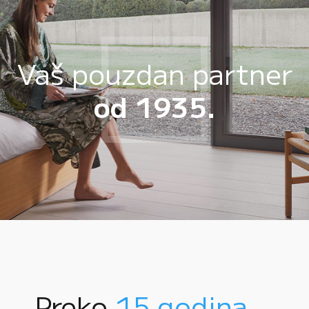
Vaš pouzdan partner
od 1935.
Preko
15 godina