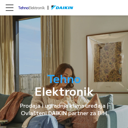
Tehno
Elektronik
Prodaja i ugradnja klima uređaja |
Ovlašteni
DAIKIN
partner za BiH