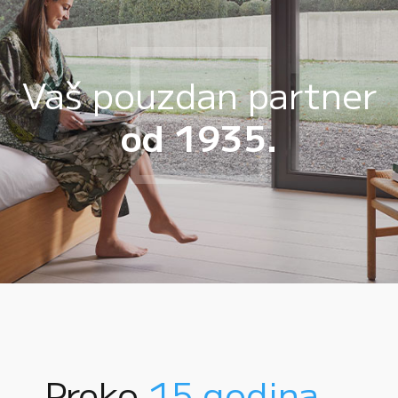
Vaš pouzdan partner
od 1935.
Preko
15 godina