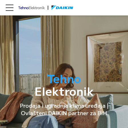
Tehno
Elektronik
Prodaja i ugradnja klima uređaja |
Ovlašteni
DAIKIN
partner za BiH