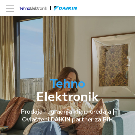
Tehno
Elektronik
Prodaja i ugradnja klima uređaja |
Ovlašteni
DAIKIN
partner za BiH