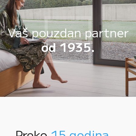
Vaš pouzdan partner
od 1935.
Preko
15 godina