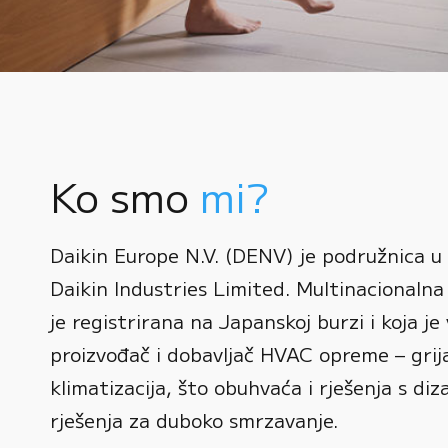
Ko smo
mi?
0
Daikin Europe N.V. (DENV) je podružnica u
1
Daikin Industries Limited. Multinacionalna 
0
2
0
je registrirana na Japanskoj burzi i koja je 
1
3
1
proizvođač i dobavljač HVAC opreme – grijan
2
0
4
2
klimatizacija, što obuhvaća i rješenja s diz
3
1
rješenja za duboko smrzavanje.
5
3