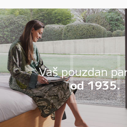
Vaš pouzdan pa
od 1935.