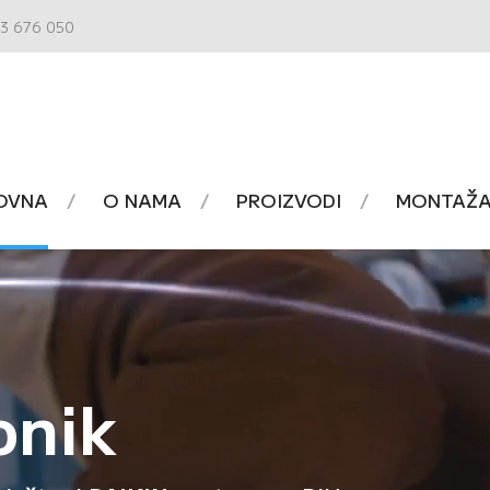
3 676 050
OVNA
O NAMA
PROIZVODI
MONTAŽA 
onik