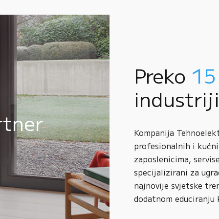
Preko
15
industrij
rtner
Kompanija Tehnoelektr
profesionalnih i kućni
zaposlenicima, servise
specijalizirani za ugr
najnovije svjetske tre
dodatnom educiranju 