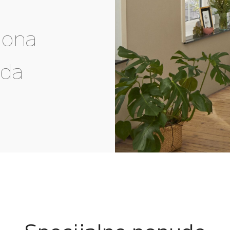
gona
eda