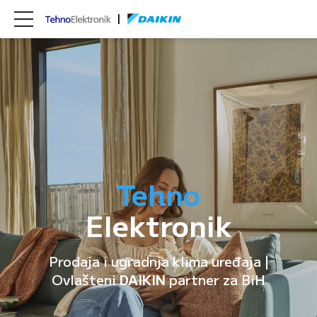
Tehno
Elektronik
Prodaja i ugradnja klima uređaja |
Ovlašteni
DAIKIN
partner za BiH