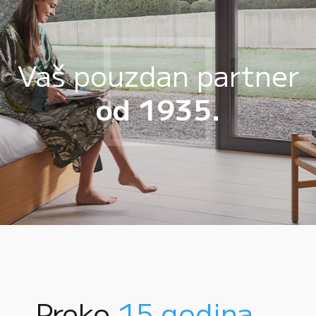
Vaš pouzdan partner
od 1935.
Preko
15 godina