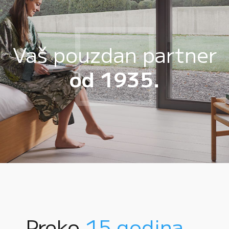
Vaš pouzdan partner
od 1935.
Preko
15 godina