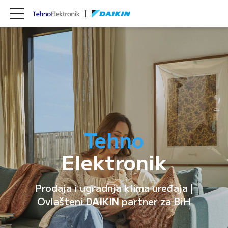
Tehno
Elektronik
Prodaja i ugradnja klima uređaja |
Ovlašteni
DAIKIN
partner za BiH