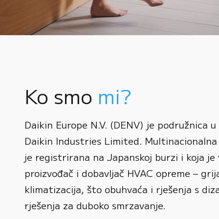
Ko smo
mi?
0
Daikin Europe N.V. (DENV) je podružnica u
1
Daikin Industries Limited. Multinacionalna 
0
2
0
je registrirana na Japanskoj burzi i koja je 
1
3
1
proizvođač i dobavljač HVAC opreme – grijan
2
0
4
2
klimatizacija, što obuhvaća i rješenja s diz
3
1
rješenja za duboko smrzavanje.
5
3