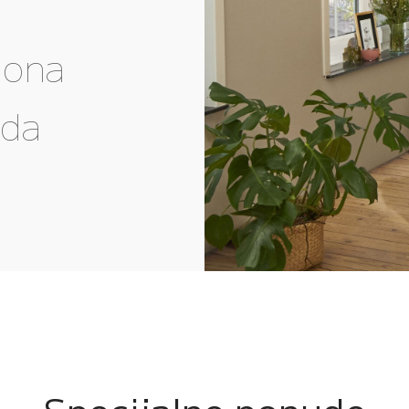
gona
eda