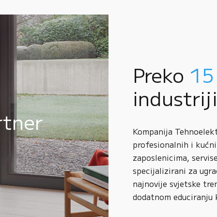
Preko
15
industrij
rtner
Kompanija Tehnoelektr
profesionalnih i kućni
zaposlenicima, servise
specijalizirani za ugr
najnovije svjetske tre
dodatnom educiranju 