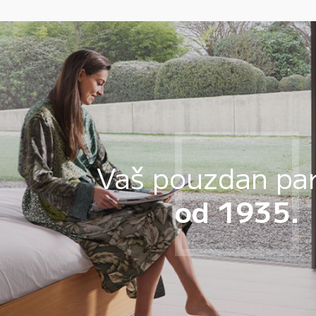
Vaš pouzdan pa
od 1935.