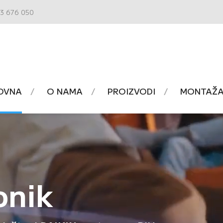
3 676 050
OVNA
O NAMA
PROIZVODI
MONTAŽA 
onik