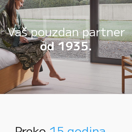
Vaš pouzdan partner
od 1935.
Preko
15 godina