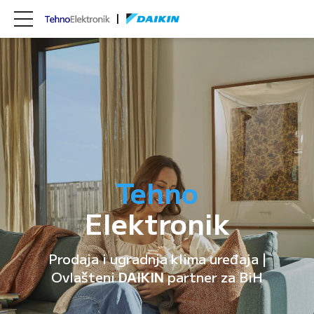
Tehno
Elektronik
Prodaja i ugradnja klima uređaja |
Ovlašteni
DAIKIN
partner za BiH