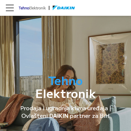
Tehno
Elektronik
Prodaja i ugradnja klima uređaja |
Ovlašteni
DAIKIN
partner za BiH