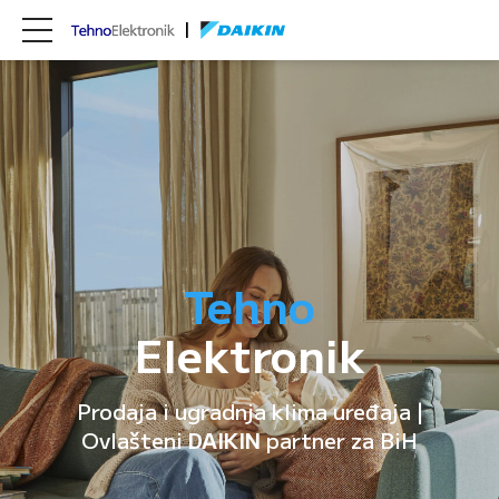
Tehno
Elektronik
Prodaja i ugradnja klima uređaja |
Ovlašteni
DAIKIN
partner za BiH