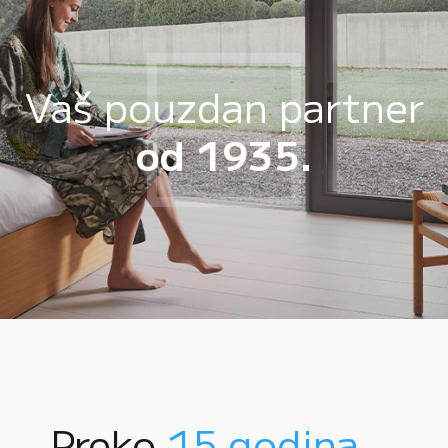
Vaš pouzdan partner
od 1935.
Preko
15 godina