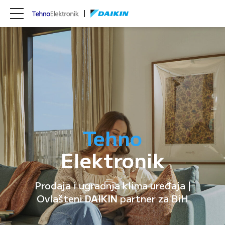
Tehno
Elektronik
Prodaja i ugradnja klima uređaja |
Ovlašteni
DAIKIN
partner za BiH