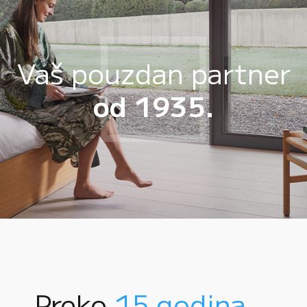
Vaš pouzdan partner
od 1935.
Preko
15 godina