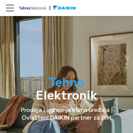
Tehno
Elektronik
Prodaja i ugradnja klima uređaja |
Ovlašteni
DAIKIN
partner za BiH