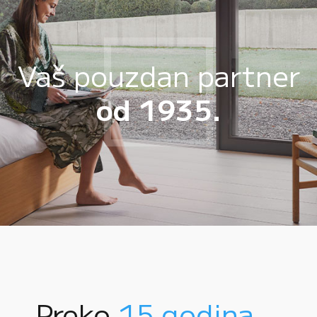
Vaš pouzdan partner
od 1935.
Preko
15 godina