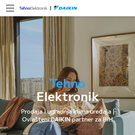
Tehno
Elektronik
Prodaja i ugradnja klima uređaja |
Ovlašteni
DAIKIN
partner za BiH