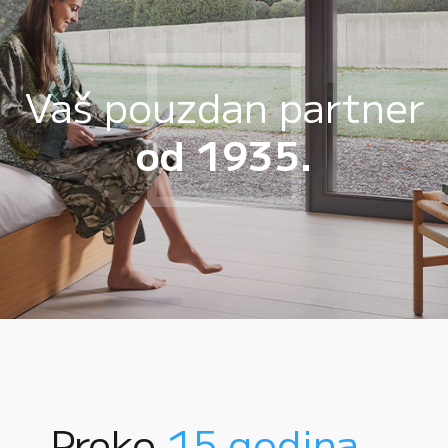
Vaš pouzdan partner
od 1935.
Preko
15 godina