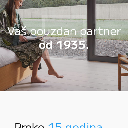
Vaš pouzdan partner
od 1935.
Preko
15 godina