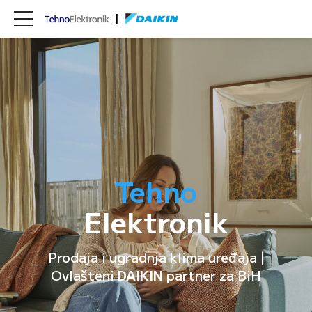
Tehno
Elektronik
Prodaja i ugradnja klima uređaja |
Ovlašteni
DAIKIN
partner za BiH