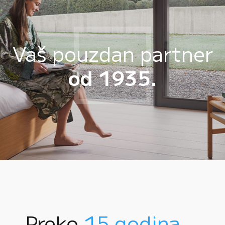
Vaš pouzdan partner
od 1935.
Preko
15 godina