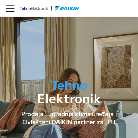
Tehno
Elektronik
Prodaja i ugradnja klima uređaja |
Ovlašteni
DAIKIN
partner za BiH