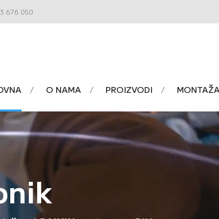
3 676 050
OVNA
O NAMA
PROIZVODI
MONTAŽA 
onik