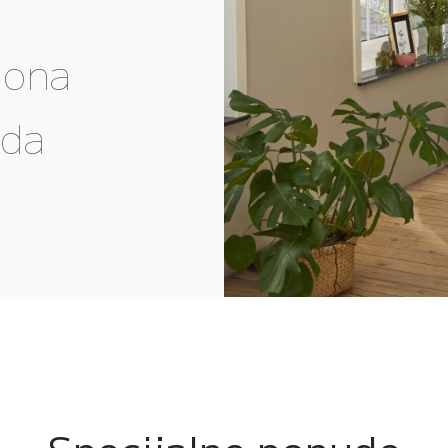
gona
eda