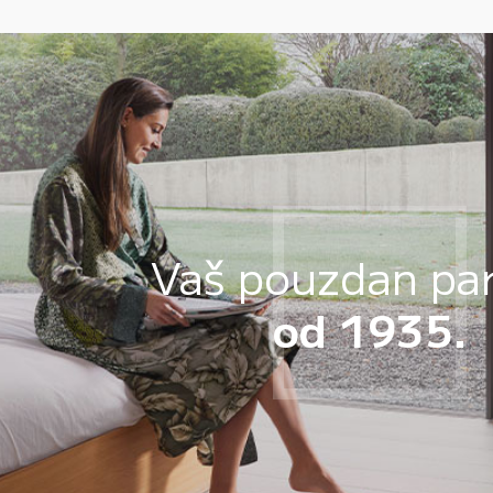
Vaš pouzdan pa
od 1935.