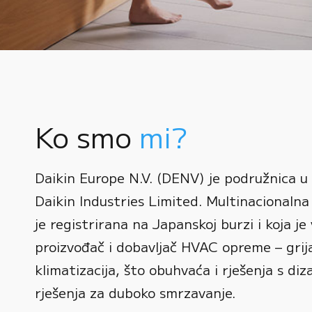
Ko smo
mi?
0
Daikin Europe N.V. (DENV) je podružnica u
1
Daikin Industries Limited. Multinacionalna 
0
2
0
je registrirana na Japanskoj burzi i koja je 
1
3
1
proizvođač i dobavljač HVAC opreme – grijan
2
0
4
2
klimatizacija, što obuhvaća i rješenja s diz
3
1
rješenja za duboko smrzavanje.
5
3