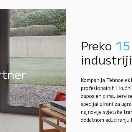
Preko
15
industrij
rtner
Kompanija Tehnoelektr
profesionalnih i kućni
zaposlenicima, servise
specijalizirani za ugr
najnovije svjetske tre
dodatnom educiranju 