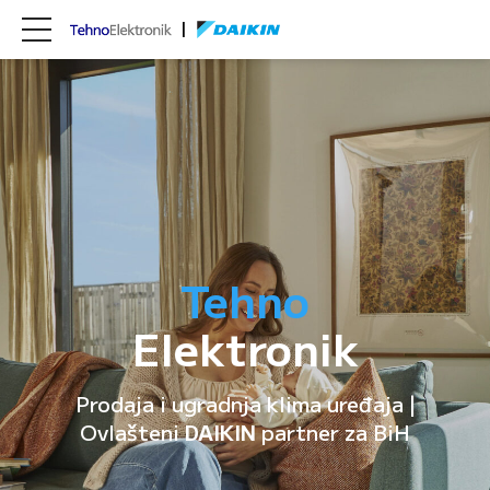
Tehno
Elektronik
Prodaja i ugradnja klima uređaja |
Ovlašteni
DAIKIN
partner za BiH