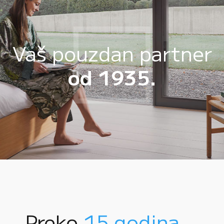
Vaš pouzdan partner
od 1935.
Preko
15 godina