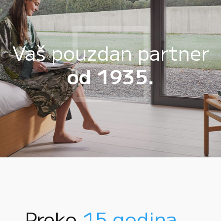
Vaš pouzdan partner
od 1935.
Preko
15 godina