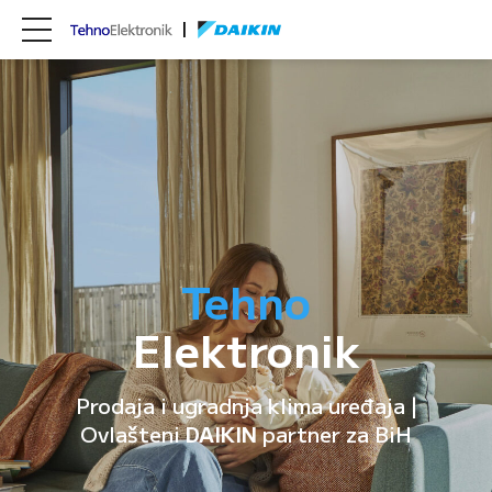
Tehno
Elektronik
Prodaja i ugradnja klima uređaja |
Ovlašteni
DAIKIN
partner za BiH