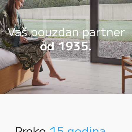
Vaš pouzdan partner
od 1935.
Preko
15 godina