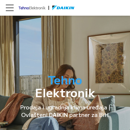
Tehno
Elektronik
Prodaja i ugradnja klima uređaja |
Ovlašteni
DAIKIN
partner za BiH