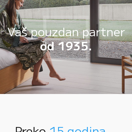
Vaš pouzdan partner
od 1935.
Preko
15 godina