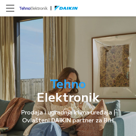
Tehno
Elektronik
Prodaja i ugradnja klima uređaja |
Ovlašteni
DAIKIN
partner za BiH