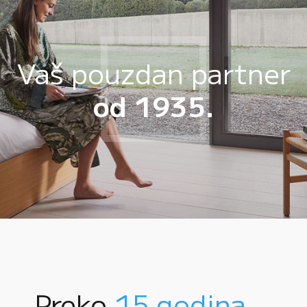
Vaš pouzdan partner
od 1935.
Preko
15 godina