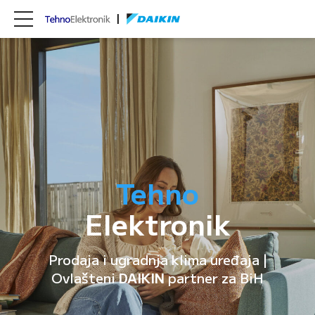
Tehno
Elektronik
Prodaja i ugradnja klima uređaja |
Ovlašteni
DAIKIN
partner za BiH