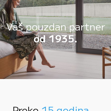
Vaš pouzdan partner
od 1935.
Preko
15 godina