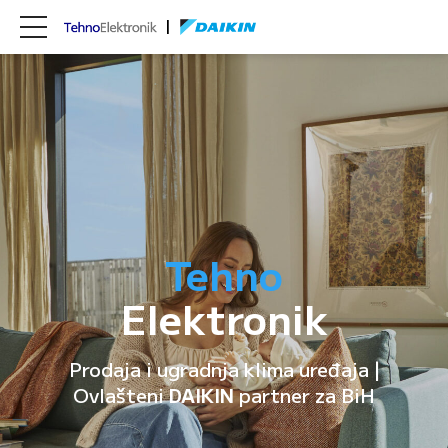
Tehno
Elektronik
Prodaja i ugradnja klima uređaja |
Ovlašteni
DAIKIN
partner za BiH